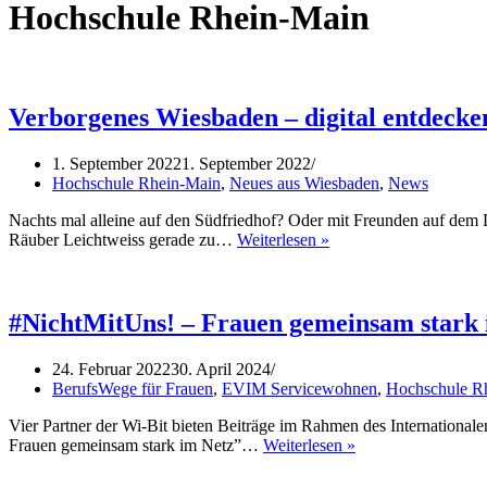
Hochschule Rhein-Main
Verborgenes Wiesbaden – digital entdecke
1. September 2022
1. September 2022
Hochschule Rhein-Main
,
Neues aus Wiesbaden
,
News
Nachts mal alleine auf den Südfriedhof? Oder mit Freunden auf de
Verborgenes
Räuber Leichtweiss gerade zu…
Weiterlesen »
Wiesbaden
–
digital
entdecken
#NichtMitUns! – Frauen gemeinsam stark 
24. Februar 2022
30. April 2024
BerufsWege für Frauen
,
EVIM Servicewohnen
,
Hochschule R
Vier Partner der Wi-Bit bieten Beiträge im Rahmen des International
#NichtMitUns!
Frauen gemeinsam stark im Netz”…
Weiterlesen »
–
Frauen