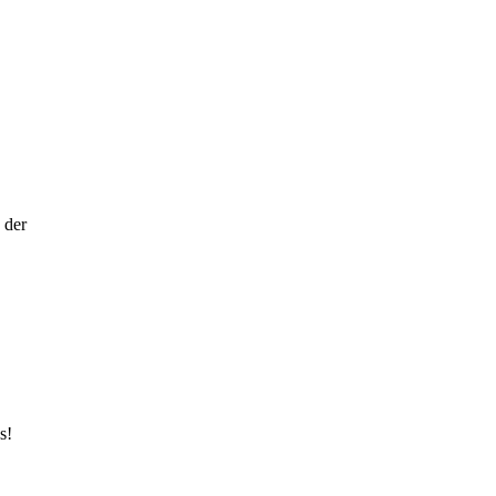
 der
s!