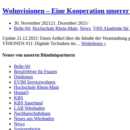
gemeinsam
stark
Wohnvisionen – Eine Kooperation unserer
im
Netz
30. November 2021
21. Dezember 2021
Belle-Wi
,
Hochschule Rhein-Main
,
News
,
VHS Akademie für 
Update 21.12.2021: Einen Artikel über die Inhalte der Veranstaltun
Wohnvisione
VISIONEN #11: Digitale Techniken im…
Weiterlesen »
–
Eine
Neues von unseren Bündnispartnern
Kooperation
unserer
Belle-Wi
Bündnispartn
BerufsWege für Frauen
Digilotsen
EVIM Servicewohnen
Hochschule Rhein-Main
HumaQ
KBS
KBS Sauerland
LAB Wiesbaden
Nachbarschaftshaus
Neues aus Wiesbaden
News
Seniorenbeirat