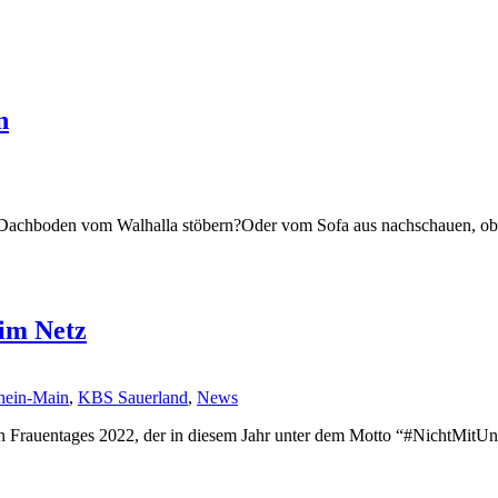
n
m Dachboden vom Walhalla stöbern?Oder vom Sofa aus nachschauen, ob
im Netz
hein-Main
,
KBS Sauerland
,
News
en Frauentages 2022, der in diesem Jahr unter dem Motto “#NichtMitUn