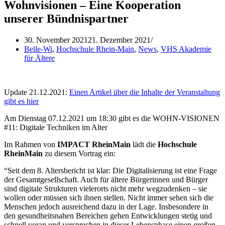
Wohnvisionen – Eine Kooperation
unserer Bündnispartner
30. November 2021
21. Dezember 2021
Belle-Wi
,
Hochschule Rhein-Main
,
News
,
VHS Akademie
für Ältere
Update 21.12.2021:
Einen Artikel über die Inhalte der Veranstaltung
gibt es hier
Am Dienstag 07.12.2021 um 18:30 gibt es die WOHN-VISIONEN
#11: Digitale Techniken im Alter
Im Rahmen von
IMPACT RheinMain
lädt die
Hochschule
RheinMain
zu diesem Vortrag ein:
“Seit dem 8. Altersbericht ist klar: Die Digitalisierung ist eine Frage
der Gesamtgesellschaft. Auch für ältere Bürgerinnen und Bürger
sind digitale Strukturen vielerorts nicht mehr wegzudenken – sie
wollen oder müssen sich ihnen stellen. Nicht immer sehen sich die
Menschen jedoch ausreichend dazu in der Lage. Insbesondere in
den gesundheitsnahen Bereichen gehen Entwicklungen stetig und
schnell voran und versprechen in dieser Lebensphase einen großen