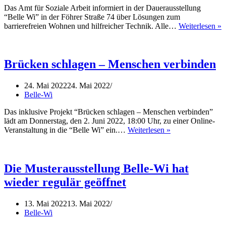
Das Amt für Soziale Arbeit informiert in der Dauerausstellung
“Belle Wi” in der Föhrer Straße 74 über Lösungen zum
B
barrierefreien Wohnen und hilfreicher Technik. Alle…
Weiterlesen »
W
M
a
o
Brücken schlagen – Menschen verbinden
b
24. Mai 2022
24. Mai 2022
Belle-Wi
Das inklusive Projekt “Brücken schlagen – Menschen verbinden”
lädt am Donnerstag, den 2. Juni 2022, 18:00 Uhr, zu einer Online-
Brücken
Veranstaltung in die “Belle Wi” ein.…
Weiterlesen »
schlagen
–
Menschen
verbinden
Die Musterausstellung Belle-Wi hat
wieder regulär geöffnet
13. Mai 2022
13. Mai 2022
Belle-Wi