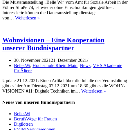
Die Musterausstellung „Belle Wi“ vom Amt für Soziale Arbeit in der
Föhrer Straße 74, ist wieder ohne Einschränkungen geöffnet.
Interessierte können die Dauerausstellung dienstags
Die
von…
Weiterlesen »
Musterausstellung
Belle-
Wi
hat
Wohnvisionen – Eine Kooperation
wieder
unserer Bündnispartner
regulär
geöffnet
30. November 2021
21. Dezember 2021
Belle-Wi
,
Hochschule Rhein-Main
,
News
,
VHS Akademie
für Ältere
Update 21.12.2021: Einen Artikel über die Inhalte der Veranstaltung
gibt es hier Am Dienstag 07.12.2021 um 18:30 gibt es die WOHN-
Wohnvisione
VISIONEN #11: Digitale Techniken im…
Weiterlesen »
–
Eine
Neues von unseren Bündnispartnern
Kooperation
unserer
Belle-Wi
Bündnispartn
BerufsWege für Frauen
Digilotsen
EVIM Servicewohnen