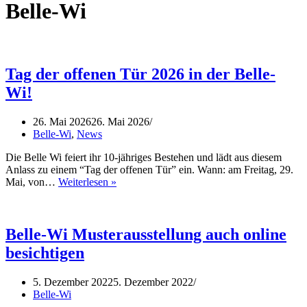
Belle-Wi
Tag der offenen Tür 2026 in der Belle-
Wi!
26. Mai 2026
26. Mai 2026
Belle-Wi
,
News
Die Belle Wi feiert ihr 10-jähriges Bestehen und lädt aus diesem
Anlass zu einem “Tag der offenen Tür” ein. Wann: am Freitag, 29.
Tag
Mai, von…
Weiterlesen »
der
offenen
Tür
2026
Belle-Wi Musterausstellung auch online
in
besichtigen
der
Belle-
Wi!
5. Dezember 2022
5. Dezember 2022
Belle-Wi