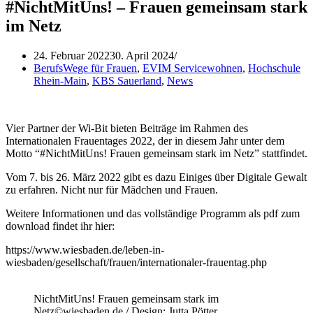
#NichtMitUns! – Frauen gemeinsam stark
im Netz
24. Februar 2022
30. April 2024
BerufsWege für Frauen
,
EVIM Servicewohnen
,
Hochschule
Rhein-Main
,
KBS Sauerland
,
News
Vier Partner der Wi-Bit bieten Beiträge im Rahmen des
Internationalen Frauentages 2022, der in diesem Jahr unter dem
Motto “#NichtMitUns! Frauen gemeinsam stark im Netz” stattfindet.
Vom 7. bis 26. März 2022 gibt es dazu Einiges über Digitale Gewalt
zu erfahren. Nicht nur für Mädchen und Frauen.
Weitere Informationen und das vollständige Programm als pdf zum
download findet ihr hier:
https://www.wiesbaden.de/leben-in-
wiesbaden/gesellschaft/frauen/internationaler-frauentag.php
NichtMitUns! Frauen gemeinsam stark im
Netz©wiesbaden.de / Design: Jutta Pötter,