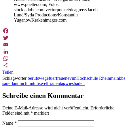
www.poetter.com, Fotos:
stock.adobe.com:vectorpocket/deagreez/Jacob
Lund/Syda Productions/Konstantin
Yuganov/Krakenimages.com
Facebook
Twitter
Email
LinkedIn
WhatsApp
Teilen
Schlagwörter:
berufswegefuerfrauen
evim
Hochschule Rheinmain
kbs
sauerland
nichtmituns
weltfrauentag
wiesbaden
Schreibe einen Kommentar
Deine E-Mail-Adresse wird nicht veröffentlicht.
Erforderliche
Felder sind mit
*
markiert
Name
*