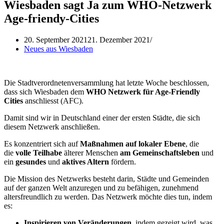
Wiesbaden sagt Ja zum WHO-Netzwerk
Age-friendy-Cities
20. September 2021
21. Dezember 2021
Neues aus Wiesbaden
Die Stadtverordnetenversammlung hat letzte Woche beschlossen,
dass sich Wiesbaden dem
WHO Netzwerk für Age-Friendly
Cities
anschliesst (AFC).
Damit sind wir in Deutschland einer der ersten Städte, die sich
diesem Netzwerk anschließen.
Es konzentriert sich auf
Maßnahmen auf lokaler Ebene
, die
die
volle Teilhabe
älterer Menschen
am Gemeinschaftsleben
und
ein
gesundes
und
aktives Altern
fördern.
Die Mission des Netzwerks besteht darin, Städte und Gemeinden
auf der ganzen Welt anzuregen und zu befähigen, zunehmend
altersfreundlich zu werden. Das Netzwerk möchte dies tun, indem
es:
Inspirieren von Veränderungen,
indem gezeigt wird, was