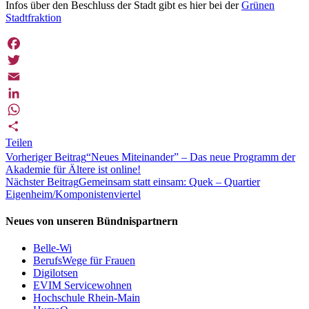
Infos über den Beschluss der Stadt gibt es hier bei der
Grünen
Stadtfraktion
Facebook
Twitter
Email
LinkedIn
WhatsApp
Teilen
Vorheriger Beitrag
“Neues Miteinander” – Das neue Programm der
Akademie für Ältere ist online!
Nächster Beitrag
Gemeinsam statt einsam: Quek – Quartier
Eigenheim/Komponistenviertel
Neues von unseren Bündnispartnern
Belle-Wi
BerufsWege für Frauen
Digilotsen
EVIM Servicewohnen
Hochschule Rhein-Main