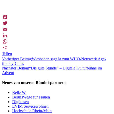
Facebook
Twitter
Email
LinkedIn
WhatsApp
Teilen
Vorheriger Beitrag
Wiesbaden sagt Ja zum WHO-Netzwerk Age-
friendy-Cities
Nächster Beitrag
“Die gute Stunde” – Digitale Kulturbühne im
Advent
Neues von unseren Bündnispartnern
Belle-Wi
BerufsWege für Frauen
Digilotsen
EVIM Servicewohnen
Hochschule Rhein-Main