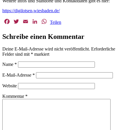
Weitere Infos und Standorte und Kontaktdaten gibt es hier:
https://digilotsen-wiesbaden.de/
Facebook
Twitter
Email
LinkedIn
WhatsApp
Teilen
Schreibe einen Kommentar
Deine E-Mail-Adresse wird nicht veröffentlicht.
Erforderliche
Felder sind mit
*
markiert
Name
*
E-Mail-Adresse
*
Website
Kommentar
*