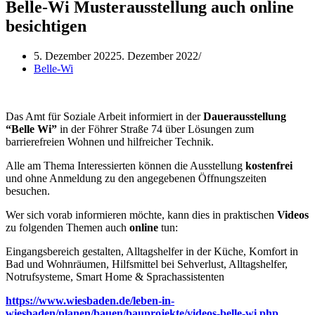
Belle-Wi Musterausstellung auch online
besichtigen
5. Dezember 2022
5. Dezember 2022
Belle-Wi
Das Amt für Soziale Arbeit informiert in der
Dauerausstellung
“Belle Wi”
in der Föhrer Straße 74 über Lösungen zum
barrierefreien Wohnen und hilfreicher Technik.
Alle am Thema Interessierten können die Ausstellung
kostenfrei
und ohne Anmeldung zu den angegebenen Öffnungszeiten
besuchen.
Wer sich vorab informieren möchte, kann dies in praktischen
Videos
zu folgenden Themen auch
online
tun:
Eingangsbereich gestalten, Alltagshelfer in der Küche, Komfort in
Bad und Wohnräumen, Hilfsmittel bei Sehverlust, Alltagshelfer,
Notrufsysteme, Smart Home & Sprachassistenten
https://www.wiesbaden.de/leben-in-
wiesbaden/planen/bauen/bauprojekte/videos-belle-wi.php