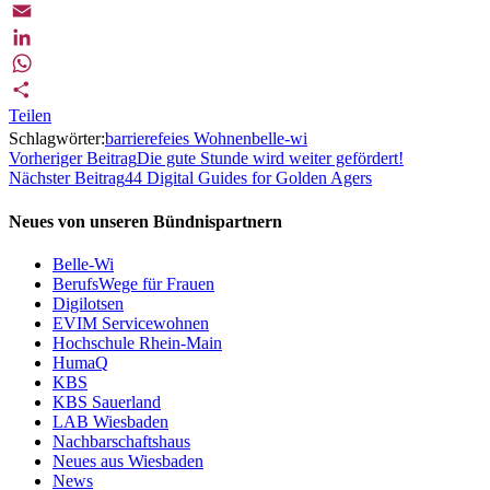
Twitter
Email
LinkedIn
WhatsApp
Teilen
Schlagwörter:
barrierefeies Wohnen
belle-wi
Vorheriger Beitrag
Die gute Stunde wird weiter gefördert!
Nächster Beitrag
44 Digital Guides for Golden Agers
Neues von unseren Bündnispartnern
Belle-Wi
BerufsWege für Frauen
Digilotsen
EVIM Servicewohnen
Hochschule Rhein-Main
HumaQ
KBS
KBS Sauerland
LAB Wiesbaden
Nachbarschaftshaus
Neues aus Wiesbaden
News