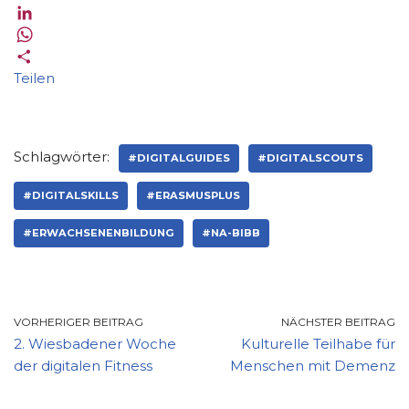
c
w
E
e
i
m
L
b
t
a
i
W
o
t
i
n
h
Teilen
o
e
l
k
a
k
r
e
t
d
s
Schlagwörter:
#DIGITALGUIDES
#DIGITALSCOUTS
I
A
n
p
#DIGITALSKILLS
#ERASMUSPLUS
p
#ERWACHSENENBILDUNG
#NA-BIBB
VORHERIGER BEITRAG
NÄCHSTER BEITRAG
2. Wiesbadener Woche
Kulturelle Teilhabe für
der digitalen Fitness
Menschen mit Demenz