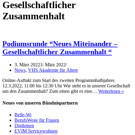
Gesellschaftlicher
Zusammenhalt
Podiumsrunde “Neues Miteinander –
Gesellschaftlicher Zusammenhalt “
3. März 2022
3. März 2022
News
,
VHS Akademie für Ältere
Online-Auftakt zum Start des zweiten Programmhalbjahres
12.3.2022, 11:00 bis 12:30 Uhr Wie steht es in unserer Gesellschaft
Podiu
um den Zusammenhalt? Zum einen gibt es eine…
Weiterlesen »
“Neu
Mitei
Neues von unseren Bündnispartnern
–
Gesell
Belle-Wi
Zusa
BerufsWege für Frauen
“
Digilotsen
EVIM Servicewohnen