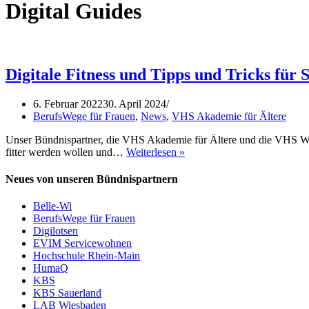
Digital Guides
Digitale Fitness und Tipps und Tricks fü
6. Februar 2022
30. April 2024
BerufsWege für Frauen
,
News
,
VHS Akademie für Ältere
Unser Bündnispartner, die VHS Akademie für Ältere und die VHS Wie
Digitale
fitter werden wollen und…
Weiterlesen »
Fitness
und
Neues von unseren Bündnispartnern
Tipps
und
Belle-Wi
Tricks
BerufsWege für Frauen
für
Digilotsen
Smartphone
EVIM Servicewohnen
und
Hochschule Rhein-Main
Apps
HumaQ
KBS
KBS Sauerland
LAB Wiesbaden