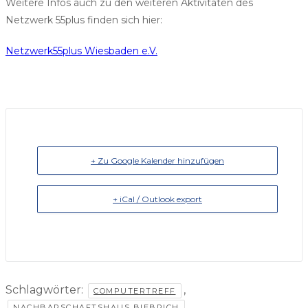
Weitere Infos auch zu den weiteren Aktivitäten des
Netzwerk 55plus finden sich hier:
Netzwerk55plus Wiesbaden e.V.
+ Zu Google Kalender hinzufügen
+ iCal / Outlook export
Schlagwörter:
,
COMPUTERTREFF
,
NACHBARSCHAFTSHAUS BIEBRICH