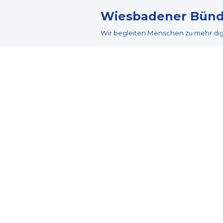
Wiesbadener Bündni
Zum
Wir begleiten Menschen zu mehr digi
Inhalt
springen