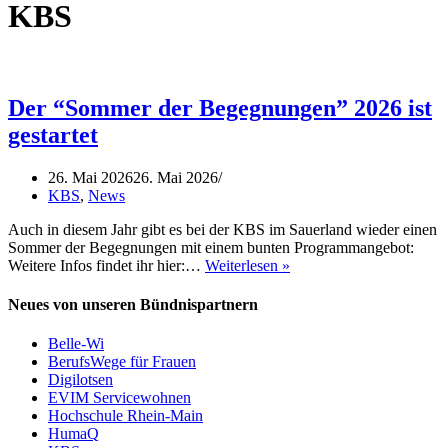
KBS
Der “Sommer der Begegnungen” 2026 ist
gestartet
26. Mai 2026
26. Mai 2026
KBS
,
News
Auch in diesem Jahr gibt es bei der KBS im Sauerland wieder einen
Sommer der Begegnungen mit einem bunten Programmangebot:
Der
Weitere Infos findet ihr hier:…
Weiterlesen »
“Sommer
der
Neues von unseren Bündnispartnern
Begegnungen”
2026
Belle-Wi
ist
BerufsWege für Frauen
gestartet
Digilotsen
EVIM Servicewohnen
Hochschule Rhein-Main
HumaQ